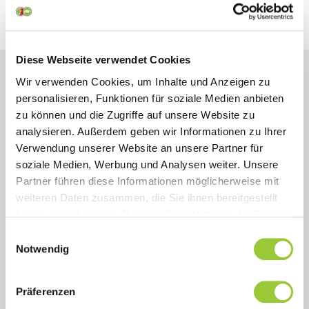
Themengebiet
Kommunikation, Management & Führung
Diese Webseite verwendet Cookies
Wir verwenden Cookies, um Inhalte und Anzeigen zu
personalisieren, Funktionen für soziale Medien anbieten
zu können und die Zugriffe auf unsere Website zu
Sonstige Informationen
analysieren. Außerdem geben wir Informationen zu Ihrer
Verwendung unserer Website an unsere Partner für
soziale Medien, Werbung und Analysen weiter. Unsere
Inhalt
Partner führen diese Informationen möglicherweise mit
weiteren Daten zusammen, die Sie ihnen bereitgestellt
Ziel
haben oder die sie im Rahmen Ihrer Nutzung der Dienste
gesammelt haben. Sie geben Einwilligung zu unseren
Einwilligungsauswahl
Zielsetzung
Cookies, wenn Sie unsere Webseite weiterhin nutzen.
Notwendig
Zielgruppe und Voraussetzungen
Präferenzen