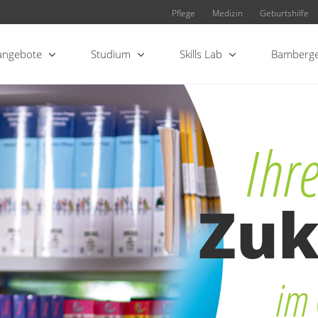
Pflege
Medizin
Geburtshilfe
angebote
Studium
Skills Lab
Bamberge
Ihr
Zuk
im