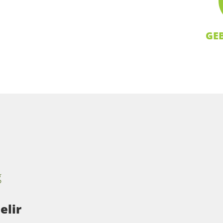
GE
g
elir