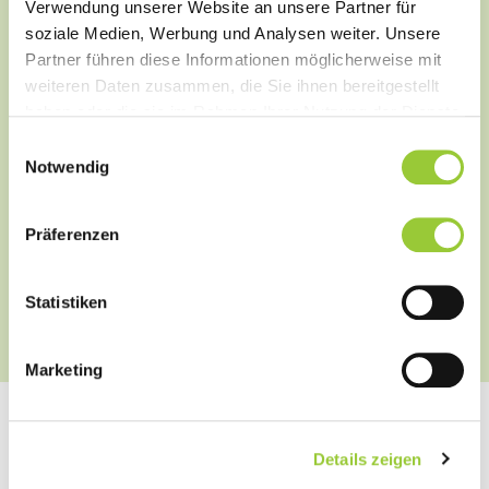
Verwendung unserer Website an unsere Partner für
soziale Medien, Werbung und Analysen weiter. Unsere
Partner führen diese Informationen möglicherweise mit
weiteren Daten zusammen, die Sie ihnen bereitgestellt
haben oder die sie im Rahmen Ihrer Nutzung der Dienste
gesammelt haben. Sie geben Einwilligung zu unseren
Einwilligungsauswahl
Cookies, wenn Sie unsere Webseite weiterhin nutzen.
Notwendig
Präferenzen
Statistiken
Marketing
Details zeigen