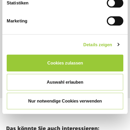
Statistiken
Zielgruppe und Voraussetzungen
Marketing
Ihr Ansprechpartner
Details zeigen
Susann Hösel
0951/503-65535
susann.hoesel@bamberger-akademien.de
Cookies zulassen
Auswahl erlauben
Nur notwendige Cookies verwenden
Das könnte Sie auch interessieren: