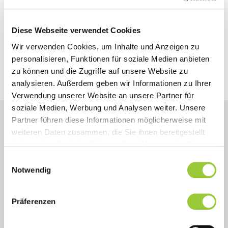
Gebühren
Diese Webseite verwendet Cookies
300,00 €
Wir verwenden Cookies, um Inhalte und Anzeigen zu
personalisieren, Funktionen für soziale Medien anbieten
Themengebiet
zu können und die Zugriffe auf unsere Website zu
Pflege und med. Assistenzberufe
analysieren. Außerdem geben wir Informationen zu Ihrer
Verwendung unserer Website an unsere Partner für
soziale Medien, Werbung und Analysen weiter. Unsere
Partner führen diese Informationen möglicherweise mit
weiteren Daten zusammen, die Sie ihnen bereitgestellt
haben oder die sie im Rahmen Ihrer Nutzung der Dienste
gesammelt haben. Sie geben Einwilligung zu unseren
Inhalt
Einwilligungsauswahl
Cookies, wenn Sie unsere Webseite weiterhin nutzen.
Notwendig
Zielsetzung
Präferenzen
Dauer und Struktur