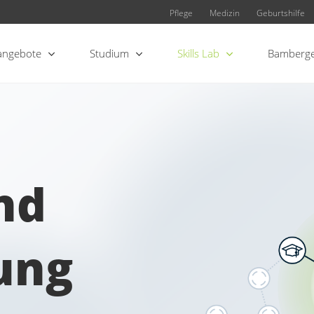
Pflege
Medizin
Geburtshilfe
angebote
Studium
Skills Lab
Bamberge
nd
ung