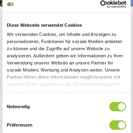
Diese Webseite verwendet Cookies
Wann beginnen die Ausbildungen?
Wir verwenden Cookies, um Inhalte und Anzeigen zu
personalisieren, Funktionen für soziale Medien anbieten
zu können und die Zugriffe auf unsere Website zu
Muss ich mich zweimal bewerben
(Praxis und Schule)?
analysieren. Außerdem geben wir Informationen zu Ihrer
Verwendung unserer Website an unsere Partner für
soziale Medien, Werbung und Analysen weiter. Unsere
Reicht mein ausländisches Zeugnis
zur Bewerbung?
Partner führen diese Informationen möglicherweise mit
weiteren Daten zusammen, die Sie ihnen bereitgestellt
haben oder die sie im Rahmen Ihrer Nutzung der Dienste
Ist ein Vorstellungsgespräch Online
möglich?
gesammelt haben. Sie geben Einwilligung zu unseren
Einwilligungsauswahl
Cookies, wenn Sie unsere Webseite weiterhin nutzen.
Notwendig
Kann ich mich postalisch bewerben?
Präferenzen
Wie läuft ein Beratungsnachmittag