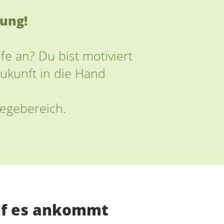
dung!
e an? Du bist motiviert
ukunft in die Hand
legebereich.
uf es ankommt