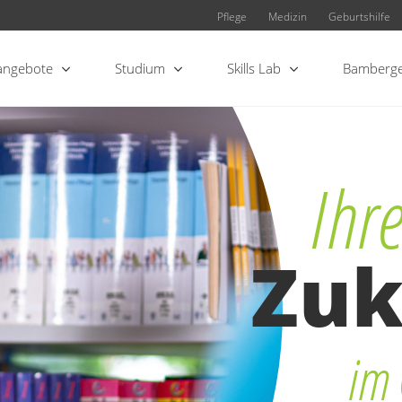
Pflege
Medizin
Geburtshilfe
angebote
Studium
Skills Lab
Bamberge
Ihr
Zuk
im