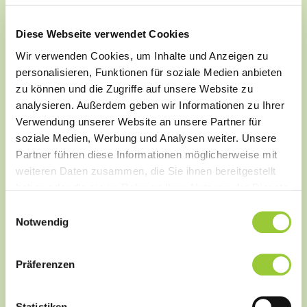
Ihr Job bei den
Diese Webseite verwendet Cookies
Wir verwenden Cookies, um Inhalte und Anzeigen zu
Bamberger Akademien
personalisieren, Funktionen für soziale Medien anbieten
zu können und die Zugriffe auf unsere Website zu
analysieren. Außerdem geben wir Informationen zu Ihrer
Verwendung unserer Website an unsere Partner für
soziale Medien, Werbung und Analysen weiter. Unsere
Wir sind immer auf der Suche nach
Partner führen diese Informationen möglicherweise mit
engagierten und motivierten
weiteren Daten zusammen, die Sie ihnen bereitgestellt
Mitarbeitenden.
haben oder die sie im Rahmen Ihrer Nutzung der Dienste
gesammelt haben. Sie geben Einwilligung zu unseren
Einwilligungsauswahl
Cookies, wenn Sie unsere Webseite weiterhin nutzen.
Notwendig
Sie sind auf der Suche nach dem richtigen Beruf,
sind gerne in der Ausbildung Menschen jeden
Alters tätig und vertraut mit medizinischen
Präferenzen
Themengebieten? Sie arbeiten selbstständig und
finden sich gerne in einem Team und dessen
Statistiken