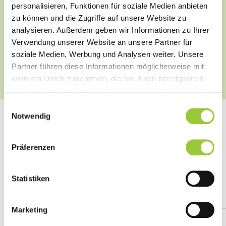
personalisieren, Funktionen für soziale Medien anbieten
zu können und die Zugriffe auf unsere Website zu
analysieren. Außerdem geben wir Informationen zu Ihrer
Verwendung unserer Website an unsere Partner für
soziale Medien, Werbung und Analysen weiter. Unsere
Partner führen diese Informationen möglicherweise mit
weiteren Daten zusammen, die Sie ihnen bereitgestellt
haben oder die sie im Rahmen Ihrer Nutzung der Dienste
gesammelt haben. Sie geben Einwilligung zu unseren
Einwilligungsauswahl
Cookies, wenn Sie unsere Webseite weiterhin nutzen.
Notwendig
Präferenzen
Fachzeitschriften
Statistiken
Bei uns finden Sie folgende Zeitschriften:
Marketing
Verlag
Zeitung