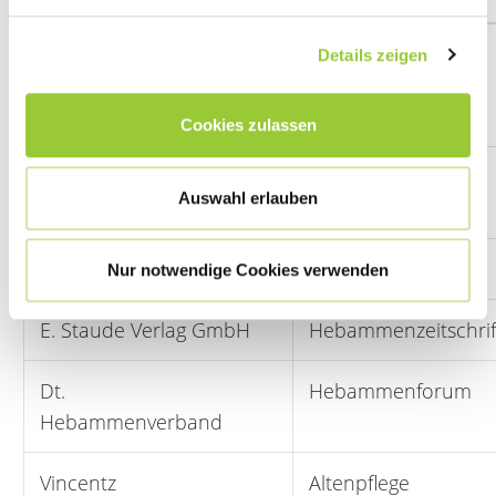
Springer Verlag
Pflege-Zeitschrift
Details zeigen
Heilberufe, Das
Pflegemagazin
Cookies zulassen
Bibliomed
Die Schwester Der
Auswahl erlauben
Pfleger
Prodos Verlag
Unterricht Pflege
Nur notwendige Cookies verwenden
E. Staude Verlag GmbH
Hebammenzeitschrif
Dt.
Hebammenforum
Hebammenverband
Vincentz
Altenpflege