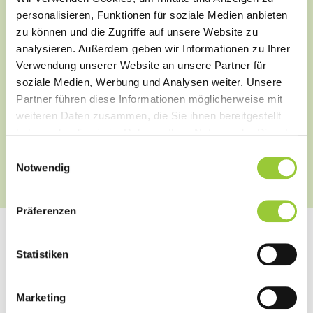
Hebamme sein
personalisieren, Funktionen für soziale Medien anbieten
zu können und die Zugriffe auf unsere Website zu
analysieren. Außerdem geben wir Informationen zu Ihrer
Gesund leben als Frau und Familie
Verwendung unserer Website an unsere Partner für
soziale Medien, Werbung und Analysen weiter. Unsere
Wissenschaftlich denken und
Partner führen diese Informationen möglicherweise mit
handeln
weiteren Daten zusammen, die Sie ihnen bereitgestellt
haben oder die sie im Rahmen Ihrer Nutzung der Dienste
6. und 8. Semester
gesammelt haben. Sie geben Einwilligung zu unseren
Einwilligungsauswahl
Cookies, wenn Sie unsere Webseite weiterhin nutzen.
Notwendig
Präferenzen
Alle Informationen auf einen
Statistiken
Blick:
Marketing