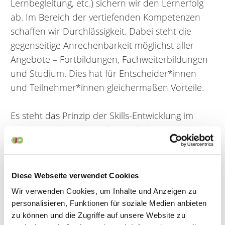
Lernbegleitung, etc.) sichern wir den Lernerfolg
ab. Im Bereich der vertiefenden Kompetenzen
schaffen wir Durchlässigkeit. Dabei steht die
gegenseitige Anrechenbarkeit möglichst aller
Angebote – Fortbildungen, Fachweiterbildungen
und Studium. Dies hat für Entscheider*innen
und Teilnehmer*innen gleichermaßen Vorteile.
Es steht das Prinzip der Skills-Entwicklung im
Vordergrund. Der Mitarbeitende benötigt diese
Skills für seine Arbeit am, und mit dem
Menschen. Die individuell erworbenen Skills
führen bei uns zum angestrebten Abschluss
Diese Webseite verwendet Cookies
(Grade) – nicht umgekehrt. Wir vermeiden
Wir verwenden Cookies, um Inhalte und Anzeigen zu
dadurch doppelte Inhalte in Aus- und
personalisieren, Funktionen für soziale Medien anbieten
Weiterbildungen und honorieren die hohe
zu können und die Zugriffe auf unsere Website zu