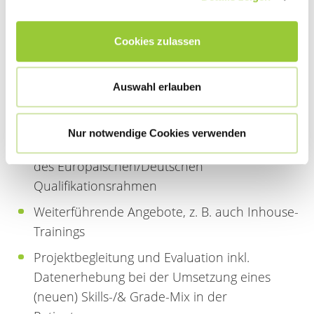
anforderungen für die optimale Versorgung
von Pflegeempfängern
Cookies zulassen
Angebote im
Aus-/Fort-/Weiterbildungsbereich und
Studium mit dem Fokus
Auswahl erlauben
Kompetenzerreichung durch Skills Trainings
(Versorgung, (Projekt-) Management/Führung,
Nur notwendige Cookies verwenden
Berufspädagogik) entsprechend der Levels
des Europäischen/Deutschen
Qualifikationsrahmen
Weiterführende Angebote, z. B. auch Inhouse-
Trainings
Projektbegleitung und Evaluation inkl.
Datenerhebung bei der Umsetzung eines
(neuen) Skills-/& Grade-Mix in der