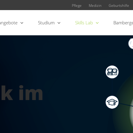
Pflege
Medizin
Geburtshilfe
angebote
Studium
Skills Lab
Bamberge
k im