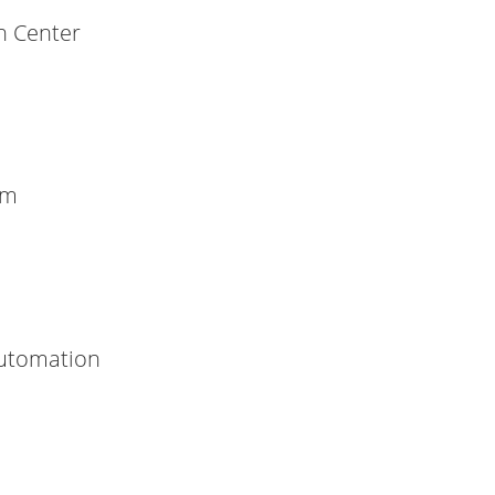
on Center
um
Automation