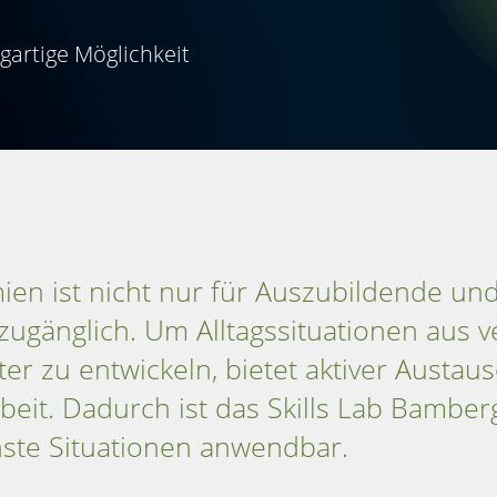
gartige Möglichkeit
en ist nicht nur für Auszubildende und
gänglich. Um Alltagssituationen aus v
er zu entwickeln, bietet aktiver Austaus
eit. Dadurch ist das Skills Lab Bamber
enste Situationen anwendbar.