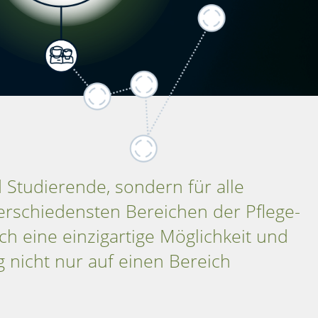
 Studierende, sondern für alle
erschiedensten Bereichen der Pflege-
ch eine einzigartige Möglichkeit und
g nicht nur auf einen Bereich