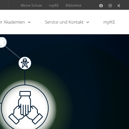
Meine Schule
myIKE
Bibliothek
r Akademien
Service und Kontakt
myIKE