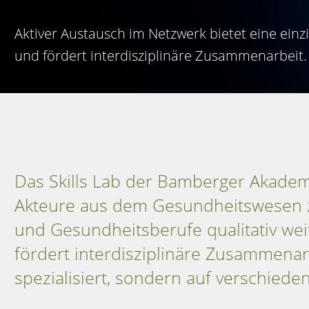
Aktiver Austausch im Netzwerk bietet eine einzi
und fördert interdisziplinäre Zusammenarbeit.
Das Skills Lab der Bamberger Akademi
Akteure aus dem Gesundheitswesen zu
und Gesundheitsberufe qualitativ weit
fördert interdisziplinäre Zusammenarb
spezialisiert, sondern auf verschied