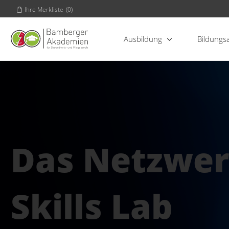
Ihre Merkliste
(
0
)
Ausbildung
Bildungs
Das Netzwer
Skills Lab