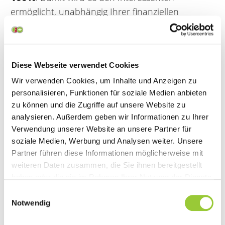
ermöglicht, unabhängig Ihrer finanziellen
Möglichkeiten, einen weiterqualifizierenden
akademischen Grad zu erlangen.
Die Höhe der Förderung wird mit dem
Diese Webseite verwendet Cookies
Mitarbeitenden vor Beginn des Studiums
festgelegt und im Rahmen einer
Wir verwenden Cookies, um Inhalte und Anzeigen zu
personalisieren, Funktionen für soziale Medien anbieten
Qualifizierungsvereinbarung vereinbart.
zu können und die Zugriffe auf unsere Website zu
Neben den Voraussetzungen der Hochschule
analysieren. Außerdem geben wir Informationen zu Ihrer
muss der Anwärter die für die Förderung
Verwendung unserer Website an unsere Partner für
bestimmten Auswahlkriterien erfüllen.
soziale Medien, Werbung und Analysen weiter. Unsere
Partner führen diese Informationen möglicherweise mit
Ein Stipendium wird nicht vergeben, wenn der
weiteren Daten zusammen, die Sie ihnen bereitgestellt
oder die Studierende bereits eine begabungs-
haben oder die sie im Rahmen Ihrer Nutzung der Dienste
und leistungsabhängige materielle Förderung
gesammelt haben. Sie geben Einwilligung zu unseren
Einwilligungsauswahl
Cookies, wenn Sie unsere Webseite weiterhin nutzen.
durch eine der in § 1 Absatz 3 StipG
Notwendig
genannten Maßnahmen oder Einrichtungen