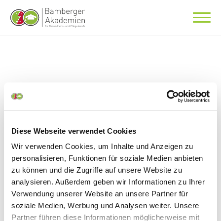
Häufige Fragen
Fragen und Antworten rund um das
Diese Webseite verwendet Cookies
Skills Lab Bamberg
Wir verwenden Cookies, um Inhalte und Anzeigen zu
personalisieren, Funktionen für soziale Medien anbieten
zu können und die Zugriffe auf unsere Website zu
Uns erreichen häufig Fragen rund um unser Skills
analysieren. Außerdem geben wir Informationen zu Ihrer
Lab Bamberg. Im Folgenden finden Sie eine
Verwendung unserer Website an unsere Partner für
Auswahl der am häufigsten vorgekommenen
soziale Medien, Werbung und Analysen weiter. Unsere
Unklarheiten. Sollten Sie weitere Informationen
Partner führen diese Informationen möglicherweise mit