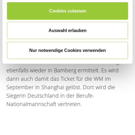
sehr gute Leistungen.
Cookies zulassen
Ergebnis war schließlich die Nominierung von
fünf neuen Teilnehmerinnen für die
Auswahl erlauben
Nationalmannschaft. Erfreulicherweise findet sich
darunter auch eine
Teilnehmerin der
Nur notwendige Cookies verwenden
Sozialstiftung Bamberg - Frau Karg
. Im Juni
wird dann die Deutsche Meisterin in der Pflege
ebenfalls wieder in Bamberg ermittelt. Es wird
dann auch damit das Ticket für die WM im
September in Shanghai gelöst. Dort wird die
Siegerin Deutschland in der Berufe-
Nationalmannschaft vertreten.