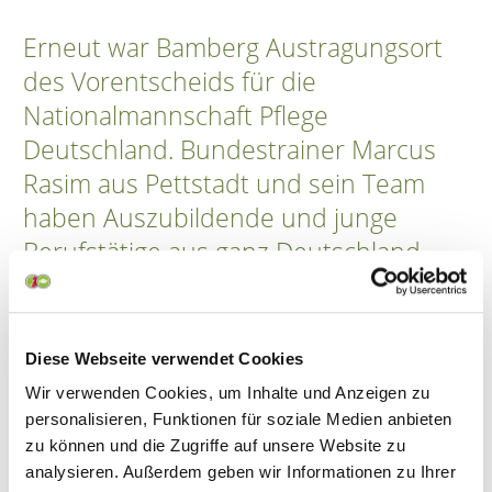
Erneut war Bamberg Austragungsort
des Vorentscheids für die
Nationalmannschaft Pflege
Deutschland. Bundestrainer Marcus
Rasim aus Pettstadt und sein Team
haben Auszubildende und junge
Berufstätige aus ganz Deutschland
geladen. Der Wettbewerb mit
herausfordernden Sequenzen aus
dem Pflegealltag fand an den
Diese Webseite verwendet Cookies
Bamberger Akademien für
Wir verwenden Cookies, um Inhalte und Anzeigen zu
Gesundheits- und Pflegeberufe statt.r
personalisieren, Funktionen für soziale Medien anbieten
zu können und die Zugriffe auf unsere Website zu
des Artikels.
analysieren. Außerdem geben wir Informationen zu Ihrer