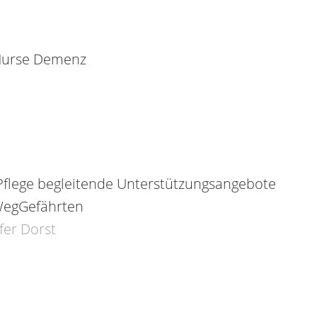
 Nurse Demenz
Pflege begleitende Unterstützungsangebote
 WegGefährten
fer Dorst