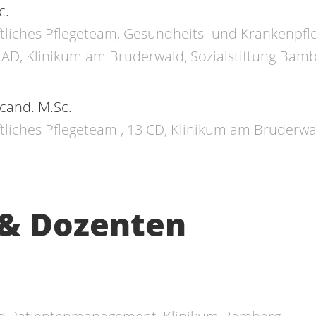
c.
ftliches Pflegeteam, Gesundheits- und Krankenpfl
7 AD, Klinikum am Bruderwald, Sozialstiftung Bam
 cand. M.Sc.
tliches Pflegeteam , 13 CD, Klinikum am Bruderwa
 & Dozenten