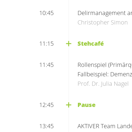
10:45
Delir
management am
Christopher Simon
11:15
Stehcafé
11:45
Rollenspiel (Primärq
Fallbeispiel: Demen
Prof. Dr. Julia Nagel
12:45
Pause
13:45
AKTIVER Team Lande