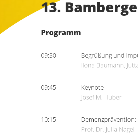
13. Bamberge
Programm
09:30
Begrüßung und Imp
Ilona Baumann, Jutt
09:45
Keynote
Josef M. Huber
10:15
Demenzprävention: 
Prof. Dr. Julia Nagel