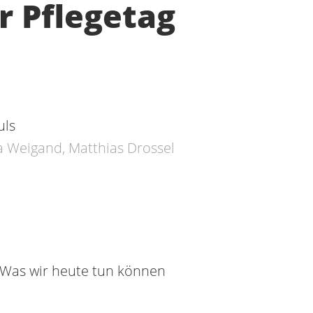
r Pflegetag
uls
a Weigand, Matthias Drossel
Was wir heute tun können