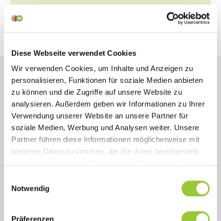
Themengebiet
Pflege und med. Assistenzberufe
Diese Webseite verwendet Cookies
Wir verwenden Cookies, um Inhalte und Anzeigen zu
personalisieren, Funktionen für soziale Medien anbieten
zu können und die Zugriffe auf unsere Website zu
analysieren. Außerdem geben wir Informationen zu Ihrer
Sonstige Informationen
Verwendung unserer Website an unsere Partner für
soziale Medien, Werbung und Analysen weiter. Unsere
Inhalt
Partner führen diese Informationen möglicherweise mit
weiteren Daten zusammen, die Sie ihnen bereitgestellt
haben oder die sie im Rahmen Ihrer Nutzung der Dienste
Ziel
gesammelt haben. Sie geben Einwilligung zu unseren
Einwilligungsauswahl
Cookies, wenn Sie unsere Webseite weiterhin nutzen.
Notwendig
Zielsetzung
Präferenzen