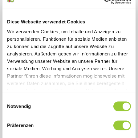
Diese Webseite verwendet Cookies
Kurz-Beschreibung
Wir verwenden Cookies, um Inhalte und Anzeigen zu
personalisieren, Funktionen für soziale Medien anbieten
Sonstige Informationen
zu können und die Zugriffe auf unsere Website zu
analysieren. Außerdem geben wir Informationen zu Ihrer
Inhalt
Verwendung unserer Website an unsere Partner für
soziale Medien, Werbung und Analysen weiter. Unsere
Abschluss
Partner führen diese Informationen möglicherweise mit
weiteren Daten zusammen, die Sie ihnen bereitgestellt
Dauer und Struktur
haben oder die sie im Rahmen Ihrer Nutzung der Dienste
gesammelt haben. Sie geben Einwilligung zu unseren
Einwilligungsauswahl
Cookies, wenn Sie unsere Webseite weiterhin nutzen.
Notwendig
Zielgruppe und Voraussetzungen
Prüfung
Präferenzen