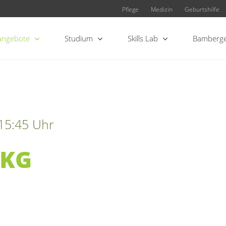
Pflege
Medizin
Geburtshilfe
angebote
Studium
Skills Lab
Bamberge
 15:45 Uhr
DKG