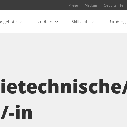
Pflege
Medizin
Geburtshilfe
angebote
Studium
Skills Lab
Bamberge
ietechnische
/-in