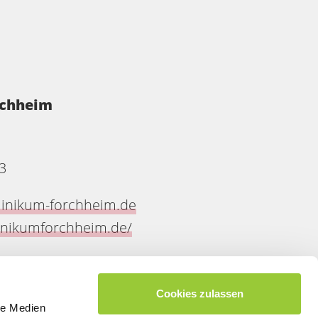
rchheim
3
inikum-forchheim.de
linikumforchheim.de/
Cookies zulassen
le Medien