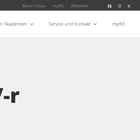
Meine Schule
myIKE
Bibliothek
r Akademien
Service und Kontakt
myIKE
/-r