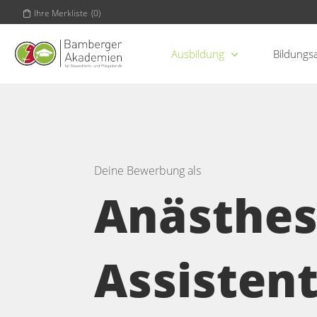
Ihre Merkliste
(
0
)
Ausbildung
Bildungs
Deine Bewerbung als
Anästhes
Assistent